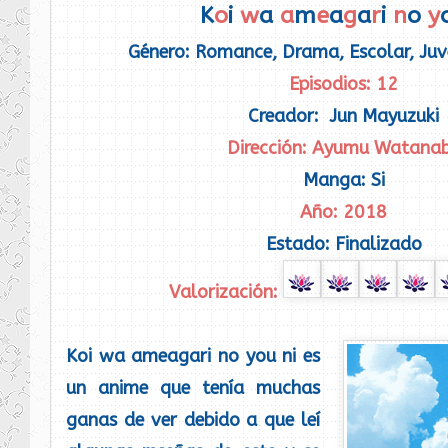
K
o
i
w
a
a
m
e
a
g
a
r
i
n
o
y
Género: Romance, Drama, Escolar, Juve
Episodios: 12
Creador: Jun Mayuzuki
Dirección: Ayumu Watana
Manga: Si
Año: 2018
Estado: Finalizado
Valorización:
Koi wa ameagari no you ni es
un anime que tenía muchas
ganas de ver debido a que leí