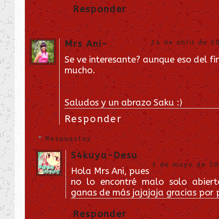
Responder
Mrs Ani~
24 de abril de 2
Se ve interesante? aunque eso del f
mucho.
Saludos y un abrazo Saku :)
Responder
Respuestas
S4kuya-Desu
3 de mayo de 201
Hola Mrs Ani, pues
no lo encontré malo solo abier
ganas de más jajajaja gracias por 
Responder