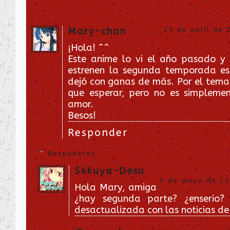
Mary-chan
25 de abril de 
¡Hola! ^^
Este anime lo vi el año pasado y
estrenen la segunda temporada e
dejó con ganas de más. Por el tema
que esperar, pero no es simplemen
amor.
Besos!
Responder
Respuestas
S4kuya-Desu
3 de mayo de 201
Hola Mary, amiga
¿hay segunda parte? ¿enserio?
desactualizada con las noticias 