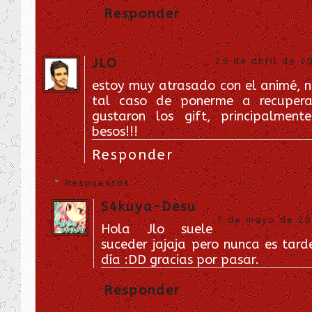
Responder
JLO
25 de abril de 2
estoy muy atrasado con el animé, n
tal caso de ponerme a recupera
gustaron los gift, principalment
besos!!!
Responder
Respuestas
S4kuya-Desu
7 de mayo de 201
Hola Jlo suele
suceder jajaja pero nunca es tard
día :DD gracias por pasar.
Responder