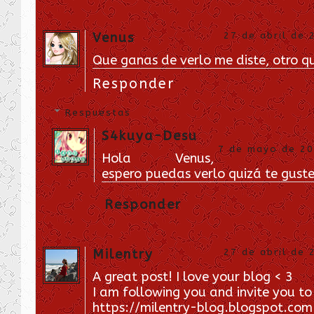
Venus
27 de abril de 
Que ganas de verlo me diste, otro qu
Responder
Respuestas
S4kuya-Desu
7 de mayo de 201
Hola Venus,
espero puedas verlo quizá te guste
Responder
Milentry
27 de abril de 
A great post! I love your blog < 3
I am following you and invite you t
https://milentry-blog.blogspot.com