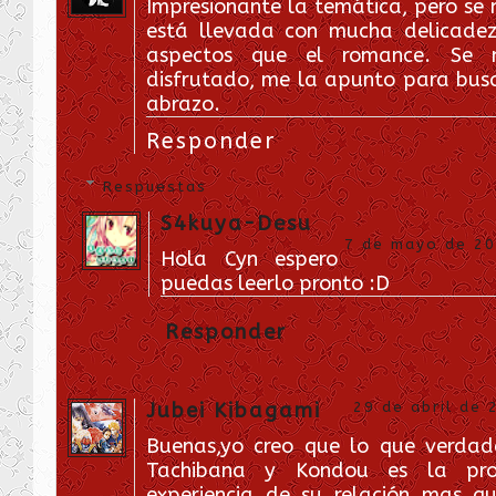
Impresionante la temática, pero se 
está llevada con mucha delicad
aspectos que el romance. Se 
disfrutado, me la apunto para bus
abrazo.
Responder
Respuestas
S4kuya-Desu
7 de mayo de 201
Hola Cyn espero
puedas leerlo pronto :D
Responder
Jubei Kibagami
29 de abril de 
Buenas,yo creo que lo que verda
Tachibana y Kondou es la prop
experiencia de su relación mas q