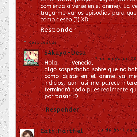
comienza a verse en el anime). La v
tragarme varios episodios para que
como deseo (?) XD.
Responder
Respuestas
S4kuya-Desu
7 de mayo de 201
Hola Venecia,
algo sospechaba sobre que no ha
como dijiste en el anime ya m
indicios, aún así me parece inter
terminará todo pues realmente qui
por pasar :D
Responder
Cath.Hartfiel
28 de abril de 