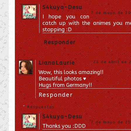
S4kuya-Desu
7 de mayo de 201
I hope you can
catch up with the animes you me
stopping :D
Responder
LianaLaurie
25 de abril de 
Wow, this looks amazing!!
Beautiful photos ♥
Hugs from Germany!!
Responder
Respuestas
S4kuya-Desu
7 de mayo de 201
Thanks you :DDD