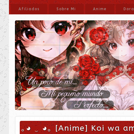
Afiliados
Sobre Mi
Anime
Dor
｡◕ ‿ ◕｡ [Anime] Koi wa a