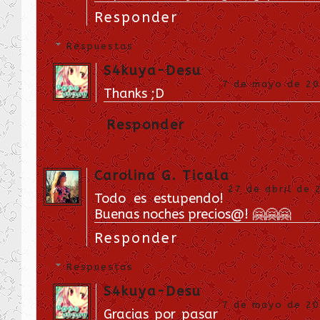
Responder
Respuestas
S4kuya-Desu
7 de mayo de 201
Thanks ;D
Responder
Carolina G. Ticala
27 de abril de 
Todo es estupendo!
Buenas noches precios@! 🤗🤗🤗
Responder
Respuestas
S4kuya-Desu
7 de mayo de 201
Gracias por pasar