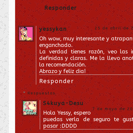
Responder
yessykan
25 de abril de 
Oh wow, muy interesante y atrapan
enganchado.
La verdad tienes razón, veo las
definidas y claras. Me la llevo ano
la recomendación.
Abrazo y feliz dia!
Responder
Respuestas
S4kuya-Desu
7 de mayo de 201
Hola Yessy, espero
puedas verla de seguro te gust
pasar :DDDD