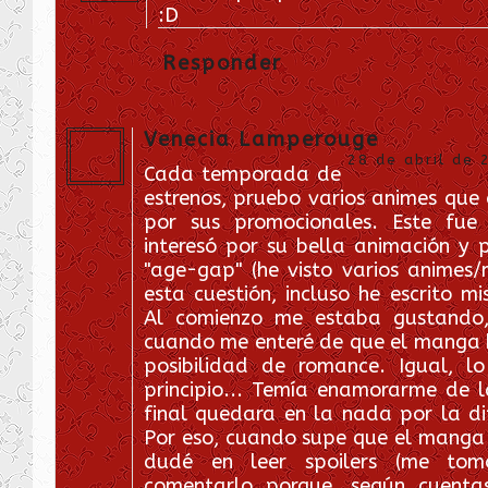
:D
Responder
Venecia Lamperouge
28 de abril de 
Cada temporada de
estrenos, pruebo varios animes que
por sus promocionales. Este fue
interesó por su bella animación y
"age-gap" (he visto varios animes
esta cuestión, incluso he escrito mis
Al comienzo me estaba gustando,
cuando me enteré de que el manga 
posibilidad de romance. Igual, l
principio... Temía enamorarme de l
final quedara en la nada por la di
Por eso, cuando supe que el manga
dudé en leer spoilers (me tom
comentarlo porque, según cuenta