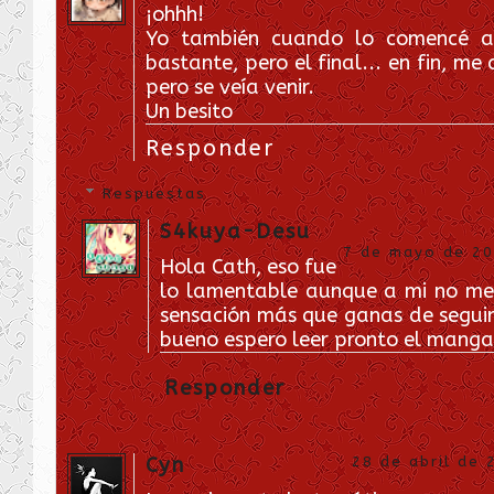
¡ohhh!
Yo también cuando lo comencé a
bastante, pero el final... en fin, m
pero se veía venir.
Un besito
Responder
Respuestas
S4kuya-Desu
7 de mayo de 201
Hola Cath, eso fue
lo lamentable aunque a mi no me
sensación más que ganas de seguir
bueno espero leer pronto el manga
Responder
Cyn
28 de abril de 