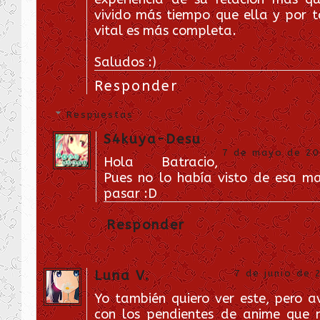
vivido más tiempo que ella y por t
vital es más completa.
Saludos :)
Responder
Respuestas
S4kuya-Desu
7 de mayo de 201
Hola Batracio,
Pues no lo había visto de esa ma
pasar :D
Responder
Luna V.
7 de junio de 
Yo también quiero ver este, pero 
con los pendientes de anime que