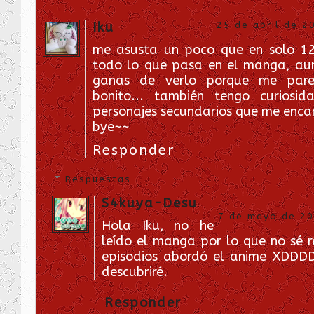
Iku
25 de abril de 2
me asusta un poco que en solo 12
todo lo que pasa en el manga, au
ganas de verlo porque me pare
bonito... también tengo curiosi
personajes secundarios que me encan
bye~~
Responder
Respuestas
S4kuya-Desu
7 de mayo de 201
Hola Iku, no he
leído el manga por lo que no sé 
episodios abordó el anime XDDDD
descubriré.
Responder