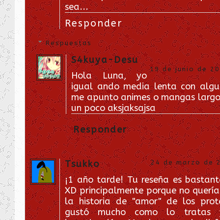
sea...
Responder
Respuestas
S4kuya-Desu
19 de junio de 20
Hola Luna, yo
igual ando media lenta con algu
me apunto animes o mangas largo
un poco aksjaksajsa
Responder
Tsukko
24 de marzo de 2
¡1 año tarde! Tu reseña es bastan
XD principalmente porque no querí
la historia de "amor" de los pro
gustó mucho como lo tratas 