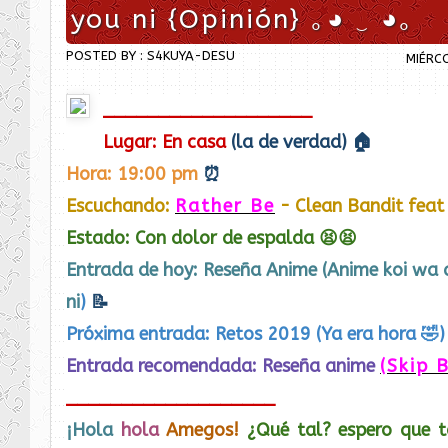
you ni {Opinión} ｡◕ ‿ ◕｡
POSTED BY : S4KUYA-DESU
MIÉRCO
___________________
Lugar: En casa
(la de verdad) 🏠
Hora: 19:00 pm
⏰
Escuchando:
R
ather Be
- Clean Bandit feat 
Estado: Con dolor de espalda 😫😫
Entrada de hoy:
Reseña Anime (
Anime koi wa 
ni
)
📝
Próxima entrada: Retos 2019 (Ya era hora 🤣)
Entrada recomendada:
Reseña anime
(Skip 
___________________
¡Hola
hola
Amegos!
¿Qué tal? espero que t