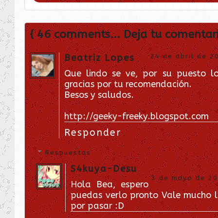
anime
año 2018
Ayumu Watanabe
drama
escolar
Jun Mayuzuki
juven
{ 46 comments... Deja tu comentar
Koi wa ameagari no you ni
recomendacio
romance
Wit Studio
Yo opino
Beatriz Lopes
24 de abril de 2
｡◕ ‿ ◕｡ [Anime] Koi wa ameagari no you ni {Opinión} ｡◕ ‿ ◕｡
Que lindo se ve, por su puesto l
gracias por tu recomendación.
Besos y saludos.
http://geeky-freeky.blogspot.com
Responder
Respuestas
S4kuya-Desu
3 de mayo de 201
Hola Bea, espero
puedas verlo pronto Vale mucho l
por pasar :D