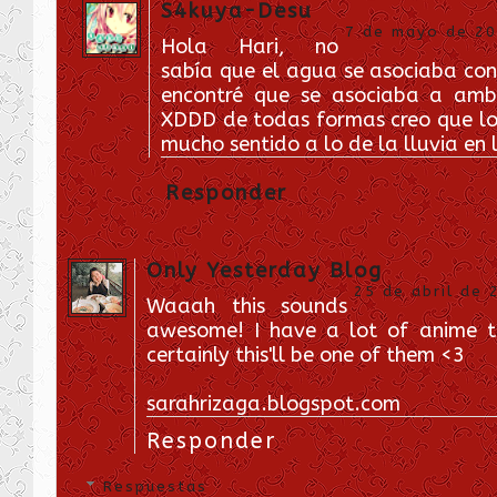
S4kuya-Desu
7 de mayo de 201
Hola Hari, no
sabía que el agua se asociaba con
encontré que se asociaba a ambi
XDDD de todas formas creo que lo 
mucho sentido a lo de la lluvia en l
Responder
Only Yesterday Blog
25 de abril de 
Waaah this sounds
awesome! I have a lot of anime 
certainly this'll be one of them <3
sarahrizaga.blogspot.com
Responder
Respuestas